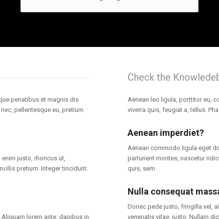
Check the Knowlede
ue penatibus et magnis dis
Aenean leo ligula, porttitor eu, 
s nec, pellentesque eu, pretium
viverra quis, feugiat a, tellus. P
Aenean imperdiet?
Aenean commodo ligula eget do
n enim justo, rhoncus ut,
parturient montes, nascetur ridi
ollis pretium. Integer tincidunt.
quis, sem.
Nulla consequat mass
Donec pede justo, fringilla vel, a
m. Aliquam lorem ante, dapibus in,
venenatis vitae, justo. Nullam di