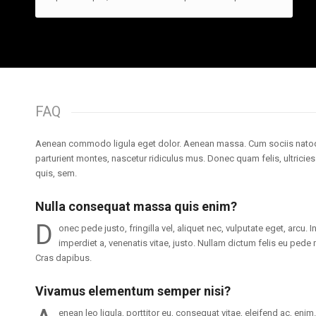
FAQ
Aenean commodo ligula eget dolor. Aenean massa. Cum sociis natoq
parturient montes, nascetur ridiculus mus. Donec quam felis, ultricie
quis, sem.
Nulla consequat massa quis enim?
D
onec pede justo, fringilla vel, aliquet nec, vulputate eget, arcu. I
imperdiet a, venenatis vitae, justo. Nullam dictum felis eu pede m
Cras dapibus.
Vivamus elementum semper nisi?
enean leo ligula, porttitor eu, consequat vitae, eleifend ac, eni