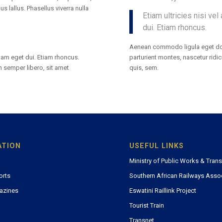
ius lallus. Phasellus viverra nulla
Etiam ultricies nisi vel
dui. Etiam rhoncus.
Aenean commodo ligula eget do
parturient montes, nascetur ridi
. Nam eget dui. Etiam rhoncus.
quis, sem.
semper libero, sit amet
ATION
USEFUL LINKS
Ministry of Public Works & Tran
orts
Southern African Railways Asso
azines
Eswatini Raillink Project
Tourist Train
Transnet