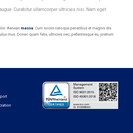
 augue. Curabitur ullamcorper ultricies nisi. Nam eget
lor. Aenean
massa
. Cum sociis natoque penatibus et magnis dis
culus mus. Donec quam felis, ultricies nec, pellentesque eu, pretium
sport
ciation