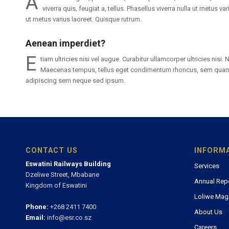
A
viverra quis, feugiat a, tellus. Phasellus viverra nulla ut metus var
ut metus varius laoreet. Quisque rutrum.
Aenean imperdiet?
E
tiam ultricies nisi vel augue. Curabitur ullamcorper ultricies nisi
Maecenas tempus, tellus eget condimentum rhoncus, sem quam 
adipiscing sem neque sed ipsum.
CONTACT US
INFORM
Eswatini Railways Building
Services
Dzeliwe Street, Mbabane
Annual Rep
Kingdom of Eswatini
Loliwe Mag
Phone:
+268 2411 7400
About Us
Email:
info@esr.co.sz
Careers